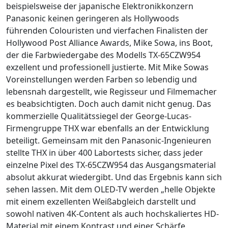
beispielsweise der japanische Elektronikkonzern
Panasonic keinen geringeren als Hollywoods
führenden Colouristen und vierfachen Finalisten der
Hollywood Post Alliance Awards, Mike Sowa, ins Boot,
der die Farbwiedergabe des Modells TX-65CZW954
exzellent und professionell justierte. Mit Mike Sowas
Voreinstellungen werden Farben so lebendig und
lebensnah dargestellt, wie Regisseur und Filmemacher
es beabsichtigten. Doch auch damit nicht genug. Das
kommerzielle Qualitätssiegel der George-Lucas-
Firmengruppe THX war ebenfalls an der Entwicklung
beteiligt. Gemeinsam mit den Panasonic-Ingenieuren
stellte THX in über 400 Labortests sicher, dass jeder
einzelne Pixel des TX-65CZW954 das Ausgangsmaterial
absolut akkurat wiedergibt. Und das Ergebnis kann sich
sehen lassen. Mit dem OLED-TV werden „helle Objekte
mit einem exzellenten Weißabgleich darstellt und
sowohl nativen 4K-Content als auch hochskaliertes HD-
Material mit einem Kontrast und einer Schärfe