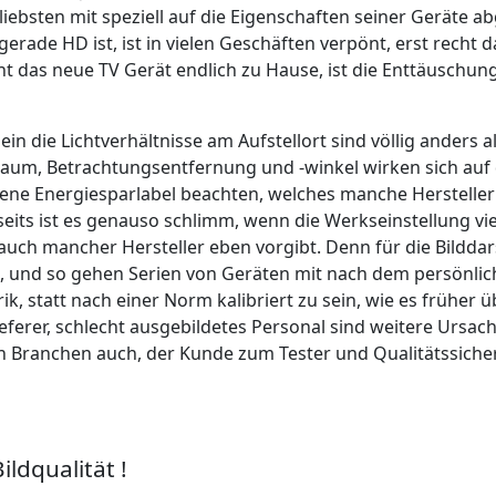
iebsten mit speziell auf die Eigenschaften seiner Geräte 
ade HD ist, ist in vielen Geschäften verpönt, erst recht d
ht das neue TV Gerät endlich zu Hause, ist die Enttäuschung
ein die Lichtverhältnisse am Aufstellort sind völlig anders
aum, Betrachtungsentfernung und -winkel wirken sich auf
bene Energiesparlabel beachten, welches manche Hersteller 
ts ist es genauso schlimm, wenn die Werkseinstellung viel 
auch mancher Hersteller eben vorgibt. Denn für die Bilddar
t, und so gehen Serien von Geräten mit nach dem persönl
 statt nach einer Norm kalibriert zu sein, wie es früher 
ferer, schlecht ausgebildetes Personal sind weitere Ursach
n Branchen auch, der Kunde zum Tester und Qualitätssicher
ildqualität !