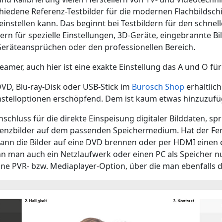
chiedene Referenz-Testbilder für die modernen Flachbildsc
einstellen kann. Das beginnt bei Testbildern für den schnel
dern für spezielle Einstellungen, 3D-Geräte, eingebrannte Bi
eräteansprüchen oder den professionellen Bereich.
Beamer, auch hier ist eine exakte Einstellung das A und O fü
DVD, Blu-ray-Disk oder USB-Stick im
Burosch Shop
erhältlich
instelloptionen erschöpfend. Dem ist kaum etwas hinzuzufü
chluss für die direkte Einspeisung digitaler Bilddaten, sp
renzbilder auf dem passenden Speichermedium. Hat der Fe
ann die Bilder auf eine DVD brennen oder per HDMI einen 
 man auch ein Netzlaufwerk oder einen PC als Speicher nut
eine PVR- bzw. Mediaplayer-Option, über die man ebenfalls d