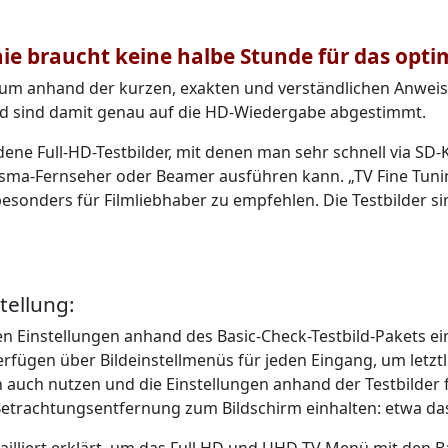
aie braucht keine halbe Stunde für das optim
 um anhand der kurzen, exakten und verständlichen Anweisun
nd sind damit genau auf die HD-Wiedergabe abgestimmt.
ene Full-HD-Testbilder, mit denen man sehr schnell via SD-K
sma-Fernseher oder Beamer ausführen kann. „TV Fine Tunin
besonders für Filmliebhaber zu empfehlen. Die Testbilder s
tellung:
en Einstellungen anhand des Basic-Check-Testbild-Pakets e
erfügen über Bildeinstellmenüs für jeden Eingang, um letztli
an auch nutzen und die Einstellungen anhand der Testbilder
Betrachtungsentfernung zum Bildschirm einhalten: etwa das