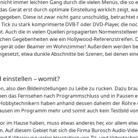
icht immer leichten Gang durch die vielen Menüs, die so e
das Gerät erst durch optimale Einstellung wirklich zeigt, w
gegeben. Diese ist zwar nicht ganz unschuldig, betrachte
Tick zu stark komprimierte DVB-T oder DVD-Player, die noc
 Auch die in vielen Quellen propagierten Normeinstellwer
ichen Gegebenheiten wie ein Hollywood-Referenzstreifen. 
ehgerät oder Beamer im Wohnzimmer! Außerdem werden bei L
ingesetzt, etwa dunkle Abschnitte bei Szenen, bei denen ei
d einstellen – womit?
ken, also den Bildeinstellungen zu Leibe zu rücken. Dazu br
 denen das Fernsehen nach Programmschluss und in Pausen e
 Hobbytechnikern haben anhand dessen daheim der Röhre o
 Pausen im Programm mehr und somit auch kein Testbild vo
tor im Hause haben, muss etwas anderes her, vor allem et
n. Auf diesem Gebiet hat sich die Firma Burosch Audio-Video-
g und Kalibrierung vielen Herstellern von TV- und Videotech