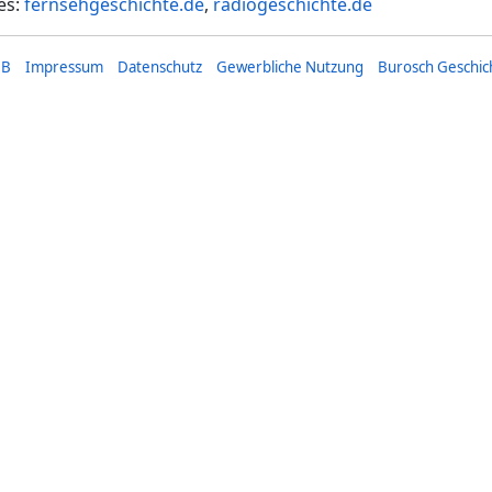
es:
fernsehgeschichte.de
,
radiogeschichte.de
GB
Impressum
Datenschutz
Gewerbliche Nutzung
Burosch Geschic